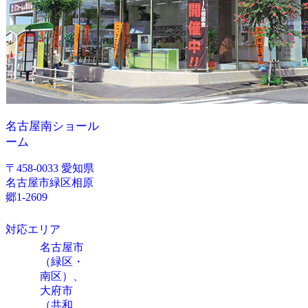
名古屋南ショール
ーム
〒458-0033 愛知県
名古屋市緑区相原
郷1-2609
対応エリア
名古屋市
（緑区・
南区）、
大府市
（共和