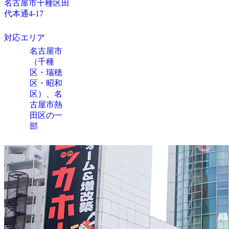
名古屋市千種区田
代本通4-17
対応エリア
名古屋市
（千種
区・瑞穂
区・昭和
区）、名
古屋市熱
田区の一
部