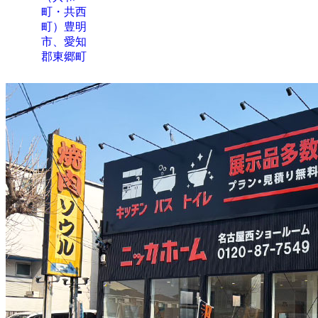
町・共西
町）豊明
市、愛知
郡東郷町