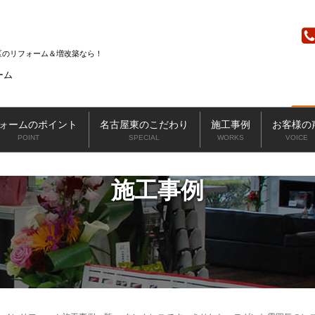
ニッカホーム
区のリフォーム＆増改築なら
ォームのポイント
名古屋東のこだわり
施工事例
お客様の
POINT
SPECIAL
WORKS
VOICE
施工事例