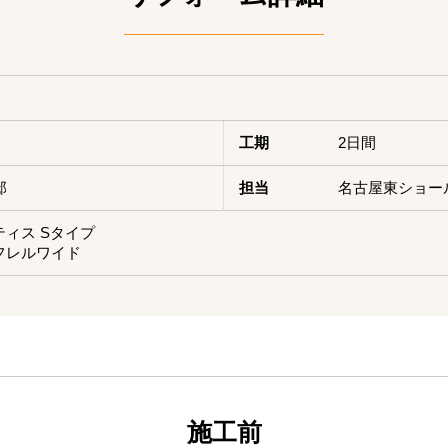
）
工期
2日間
邸
担当
名古屋東ショー
サティス Sタイプ
コフレルワイド
施工前