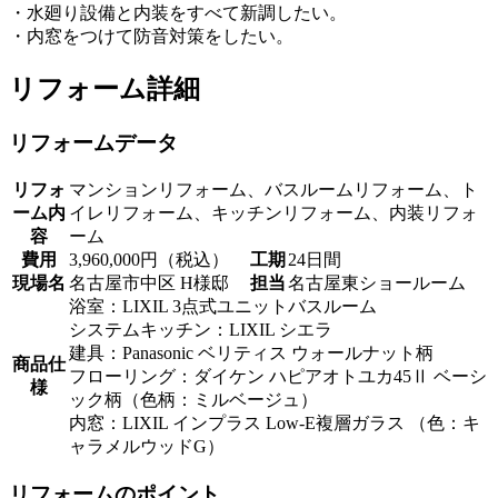
・水廻り設備と内装をすべて新調したい。
・内窓をつけて防音対策をしたい。
リフォーム詳細
リフォームデータ
リフォ
マンションリフォーム、バスルームリフォーム、ト
ーム内
イレリフォーム、キッチンリフォーム、内装リフォ
容
ーム
費用
3,960,000円（税込）
工期
24日間
現場名
名古屋市中区 H様邸
担当
名古屋東ショールーム
浴室：LIXIL 3点式ユニットバスルーム
システムキッチン：LIXIL シエラ
建具：Panasonic ベリティス ウォールナット柄
商品仕
フローリング：ダイケン ハピアオトユカ45Ⅱ ベーシ
様
ック柄（色柄：ミルベージュ）
内窓：LIXIL インプラス Low-E複層ガラス （色：キ
ャラメルウッドG）
リフォームのポイント