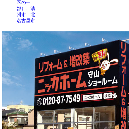
区の一
部）、清
州市、北
名古屋市