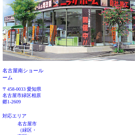
名古屋南ショール
ーム
〒458-0033 愛知県
名古屋市緑区相原
郷1-2609
対応エリア
名古屋市
（緑区・