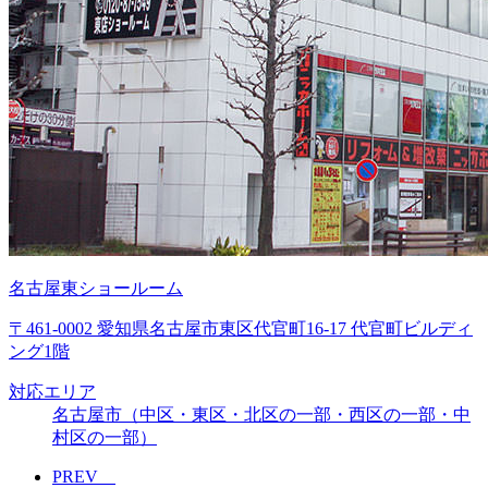
名古屋東ショールーム
〒461-0002 愛知県名古屋市東区代官町16-17 代官町ビルディ
ング1階
対応エリア
名古屋市（中区・東区・北区の一部・西区の一部・中
村区の一部）
PREV