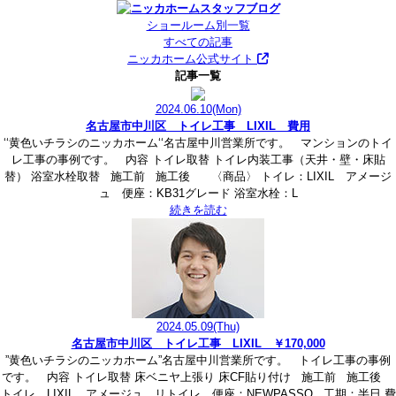
ショールーム別一覧
すべての記事
ニッカホーム公式サイト
記事一覧
2024.06.10
(Mon)
名古屋市中川区 トイレ工事 LIXIL 費用
‘‘黄色いチラシのニッカホーム‘‘名古屋中川営業所です。 マンションのトイ
レ工事の事例です。 内容 トイレ取替 トイレ内装工事（天井・壁・床貼
替） 浴室水栓取替 施工前 施工後 〈商品〉 トイレ：LIXIL アメージ
ュ 便座：KB31グレード 浴室水栓：L
続きを読む
2024.05.09
(Thu)
名古屋市中川区 トイレ工事 LIXIL ￥170,000
”黄色いチラシのニッカホーム”名古屋中川営業所です。 トイレ工事の事例
です。 内容 トイレ取替 床ベニヤ上張り 床CF貼り付け 施工前 施工後
トイレ LIXIL アメージュ リトイレ 便座：NEWPASSO 工期：半日 費