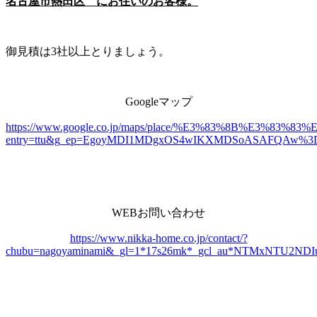
名古屋市熱田区 にお住いのお客様。
御見積は3社以上とりましょう。
Googleマップ
https://www.google.co.jp/maps/place/%E3%83%8B%E3%8
entry=ttu&g_ep=EgoyMDI1MDgxOS4wIKXMDSoASAFQAw%
WEBお問い合わせ
https://www.nikka-home.co.jp/contact/?
chubu=nagoyaminami&_gl=1*17s26mk*_gcl_au*NTMxNTU2ND